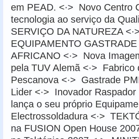
em PEAD.
<·>
Novo Centro 
tecnologia ao serviço da Qual
SERVIÇO DA NATUREZA
<·
EQUIPAMENTO GASTRADE
AFRICANO
<·>
Nova Image
pela TUV Alemã
<·>
Fabrico
Pescanova
<·>
Gastrade PM
Lider
<·>
Inovador Raspador 
lança o seu próprio Equipame
Electrossoldadura
<·>
TEKTÓ
na FUSION Open House 200