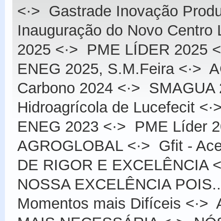
<·>
Gastrade Inovação Produ
Inauguração do Novo Centro L
2025
<·>
PME LÍDER 2025
<
ENEG 2025, S.M.Feira
<·>
A
Carbono 2024
<·>
SMAGUA 
Hidroagrícola de Lucefecit
<·
ENEG 2023
<·>
PME Líder 
AGROGLOBAL
<·>
Gfit - Ac
DE RIGOR E EXCELÊNCIA
<
NOSSA EXCELÊNCIA POIS...
Momentos mais Difíceis
<·>