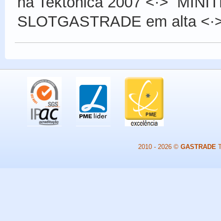
na Tektónica 2007
<·>
MINIT
SLOTGASTRADE em alta
<·