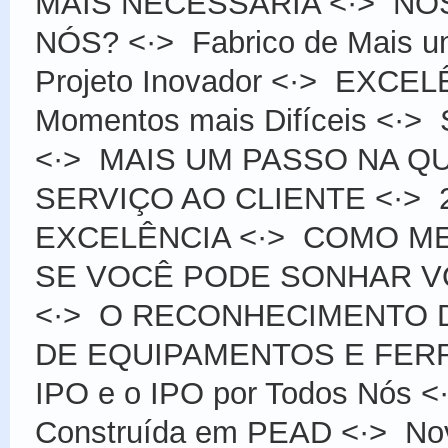
MAIS NECESSÁRIA
<·>
NÓS
NÓS?
<·>
Fabrico de Mais 
Projeto Inovador
<·>
EXCELÊN
Momentos mais Difíceis
<·>
<·>
MAIS UM PASSO NA Q
SERVIÇO AO CLIENTE
<·>
EXCELÊNCIA
<·>
COMO ME
SE VOCÊ PODE SONHAR VOC
<·>
O RECONHECIMENTO 
DE EQUIPAMENTOS E FER
IPO e o IPO por Todos Nós
<
Construída em PEAD
<·>
No