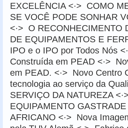
EXCELÊNCIA
<·>
COMO ME
SE VOCÊ PODE SONHAR VOC
<·>
O RECONHECIMENTO 
DE EQUIPAMENTOS E FER
IPO e o IPO por Todos Nós
<
Construída em PEAD
<·>
No
em PEAD.
<·>
Novo Centro 
tecnologia ao serviço da Qual
SERVIÇO DA NATUREZA
<·
EQUIPAMENTO GASTRADE
AFRICANO
<·>
Nova Image