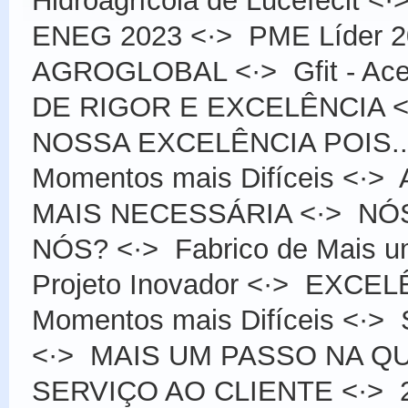
Hidroagrícola de Lucefecit
<·
ENEG 2023
<·>
PME Líder 
AGROGLOBAL
<·>
Gfit - Ac
DE RIGOR E EXCELÊNCIA
<
NOSSA EXCELÊNCIA POIS...
Momentos mais Difíceis
<·>
MAIS NECESSÁRIA
<·>
NÓS
NÓS?
<·>
Fabrico de Mais 
Projeto Inovador
<·>
EXCELÊN
Momentos mais Difíceis
<·>
<·>
MAIS UM PASSO NA Q
SERVIÇO AO CLIENTE
<·>