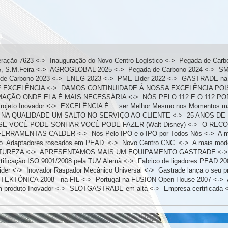
eração 7623
<·>
Inauguração do Novo Centro Logístico
<·>
Pegada de Carb
 S.M.Feira
<·>
AGROGLOBAL 2025
<·>
Pegada de Carbono 2024
<·>
SM
de Carbono 2023
<·>
ENEG 2023
<·>
PME Líder 2022
<·>
GASTRADE n
E EXCELÊNCIA
<·>
DAMOS CONTINUIDADE Á NOSSA EXCELÊNCIA POIS..
MAÇÃO ONDE ELA É MAIS NECESSÁRIA
<·>
NÓS PELO 112 E O 112 P
rojeto Inovador
<·>
EXCELÊNCIA É ... ser Melhor Mesmo nos Momentos mai
 NA QUALIDADE UM SALTO NO SERVIÇO AO CLIENTE
<·>
25 ANOS DE
SE VOCÊ PODE SONHAR VOCÊ PODE FAZER (Walt Disney)
<·>
O RECO
FERRAMENTAS CALDER
<·>
Nós Pelo IPO e o IPO por Todos Nós
<·>
A m
o  Adaptadores roscados em PEAD.
<·>
Novo Centro CNC.
<·>
A mais mode
TUREZA
<·>
APRESENTAMOS MAIS UM EQUIPAMENTO GASTRADE
<·
tificação ISO 9001/2008 pela TUV Alemã
<·>
Fabrico de ligadores PEAD 2
ider
<·>
Inovador Raspador Mecânico Universal
<·>
Gastrade lança o seu p
>
TEKTÓNICA 2008 - na FIL
<·>
Portugal na FUSION Open House 2007
<·>
 produto Inovador
<·>
SLOTGASTRADE em alta
<·>
Empresa certificada
<