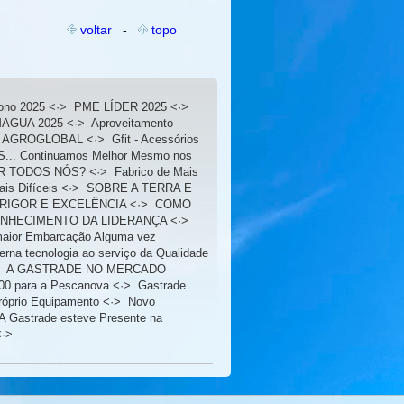
voltar
-
topo
ono 2025
<·>
PME LÍDER 2025
<·>
AGUA 2025
<·>
Aproveitamento
a AGROGLOBAL
<·>
Gfit - Acessórios
. Continuamos Melhor Mesmo nos
OR TODOS NÓS?
<·>
Fabrico de Mais
s Difíceis
<·>
SOBRE A TERRA E
 RIGOR E EXCELÊNCIA
<·>
COMO
NHECIMENTO DA LIDERANÇA
<·>
aior Embarcação Alguma vez
rna tecnologia ao serviço da Qualidade
>
A GASTRADE NO MERCADO
000 para a Pescanova
<·>
Gastrade
róprio Equipamento
<·>
Novo
A Gastrade esteve Presente na
·>