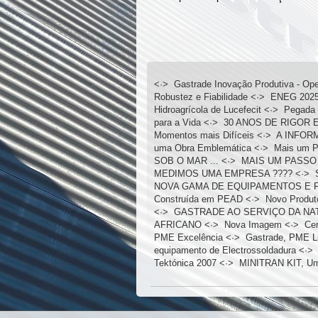
<·>
Gastrade Inovação Produtiva - Op
Robustez e Fiabilidade
<·>
ENEG 2025,
Hidroagrícola de Lucefecit
<·>
Pegada 
para a Vida
<·>
30 ANOS DE RIGOR 
Momentos mais Difíceis
<·>
A INFOR
uma Obra Emblemática
<·>
Mais um P
SOB O MAR ...
<·>
MAIS UM PASSO
MEDIMOS UMA EMPRESA ????
<·>
NOVA GAMA DE EQUIPAMENTOS E 
Construída em PEAD
<·>
Novo Produt
<·>
GASTRADE AO SERVIÇO DA NA
AFRICANO
<·>
Nova Imagem
<·>
Cer
PME Excelência
<·>
Gastrade, PME L
equipamento de Electrossoldadura
<·
Tektónica 2007
<·>
MINITRAN KIT, Um