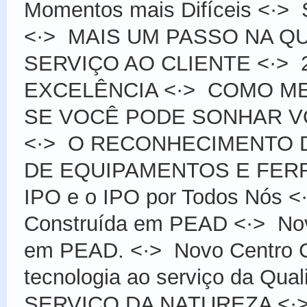
Momentos mais Difíceis
<·>
<·>
MAIS UM PASSO NA Q
SERVIÇO AO CLIENTE
<·>
EXCELÊNCIA
<·>
COMO ME
SE VOCÊ PODE SONHAR VOC
<·>
O RECONHECIMENTO 
DE EQUIPAMENTOS E FER
IPO e o IPO por Todos Nós
<
Construída em PEAD
<·>
No
em PEAD.
<·>
Novo Centro 
tecnologia ao serviço da Qual
SERVIÇO DA NATUREZA
<·