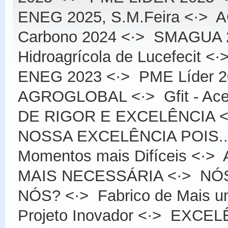
ENEG 2025, S.M.Feira
<·>
A
Carbono 2024
<·>
SMAGUA 
Hidroagrícola de Lucefecit
<·
ENEG 2023
<·>
PME Líder 
AGROGLOBAL
<·>
Gfit - Ac
DE RIGOR E EXCELÊNCIA
<
NOSSA EXCELÊNCIA POIS...
Momentos mais Difíceis
<·>
MAIS NECESSÁRIA
<·>
NÓS
NÓS?
<·>
Fabrico de Mais 
Projeto Inovador
<·>
EXCELÊN