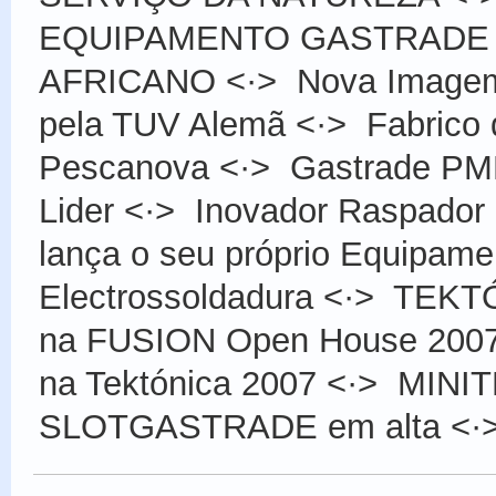
EQUIPAMENTO GASTRADE
AFRICANO
<·>
Nova Image
pela TUV Alemã
<·>
Fabrico
Pescanova
<·>
Gastrade PM
Lider
<·>
Inovador Raspador 
lança o seu próprio Equipame
Electrossoldadura
<·>
TEKTÓ
na FUSION Open House 200
na Tektónica 2007
<·>
MINIT
SLOTGASTRADE em alta
<·